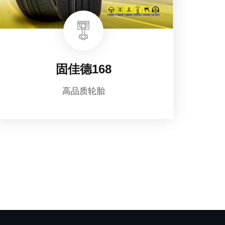
固佳德168
高品质轮胎