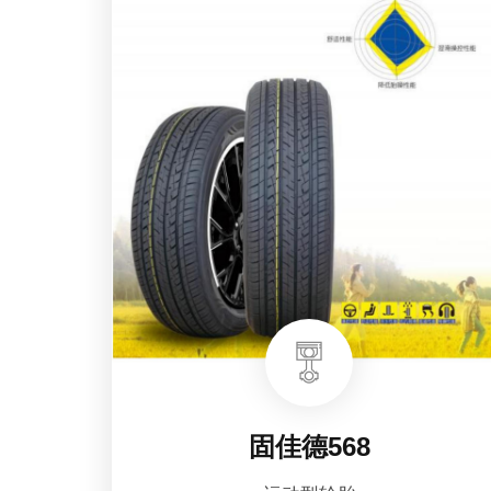
固佳德568