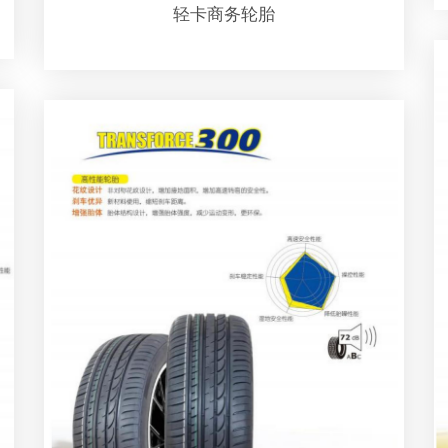
轻卡商务轮胎