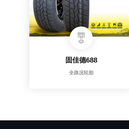
固佳德688
全路况轮胎