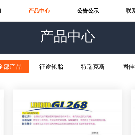
们
产品中心
公告公示
联
产品中心
全部产品
征途轮胎
特瑞克斯
固佳