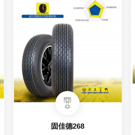
固佳德268