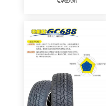
运动型轮胎