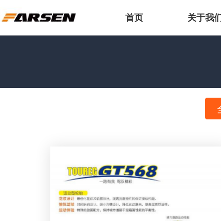
首页
关于我